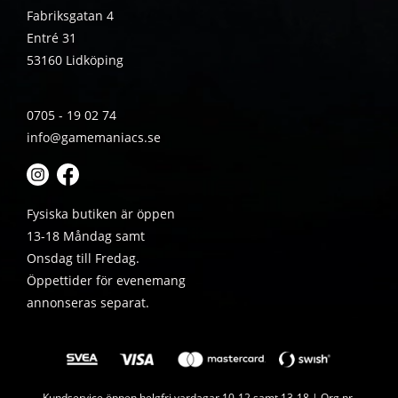
Fabriksgatan 4
Entré 31
53160 Lidköping
0705 - 19 02 74
info@gamemaniacs.se
Fysiska butiken är öppen
13-18 Måndag samt
Onsdag till Fredag.
Öppettider för evenemang
annonseras separat.
Kundservice öppen helgfri vardagar 10-12 samt 13-18 | Org.nr.