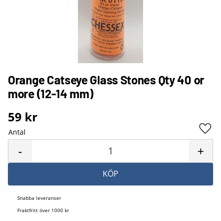
Orange Catseye Glass Stones Qty 40 or
more (12-14 mm)
59
kr
Antal
Lägg 
-
+
KÖP
Snabba leveranser
Fraktfritt över 1000 kr