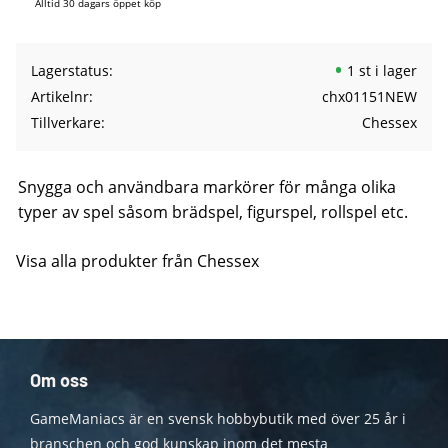
Alltid 30 dagars öppet köp
Lagerstatus
1 st i lager
Artikelnr
chx01151NEW
Tillverkare
Chessex
Snygga och användbara markörer för många olika
typer av spel såsom brädspel, figurspel, rollspel etc.
Visa alla produkter från Chessex
Om oss
GameManiacs är en svensk hobbybutik med över 25 år i
branschen och god kunskap inom det mesta