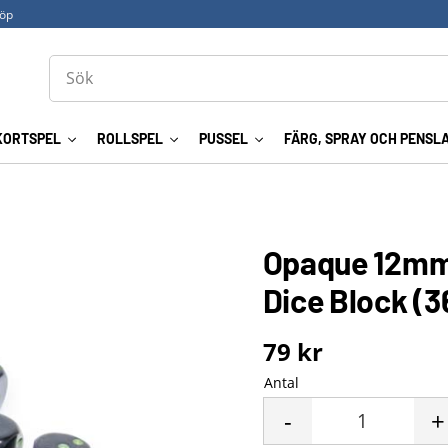
köp
KORTSPEL
ROLLSPEL
PUSSEL
FÄRG, SPRAY OCH PENSL
Opaque 12mm 
Dice Block (3
79
kr
Antal
-
+