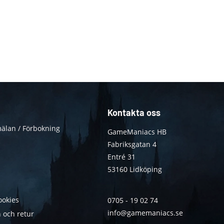
Kontakta oss
älan / Förbokning
GameManiacs HB
Fabriksgatan 4
Entré 31
53160 Lidköping
ookies
0705 - 19 02 74
info@gamemaniacs.se
 och retur