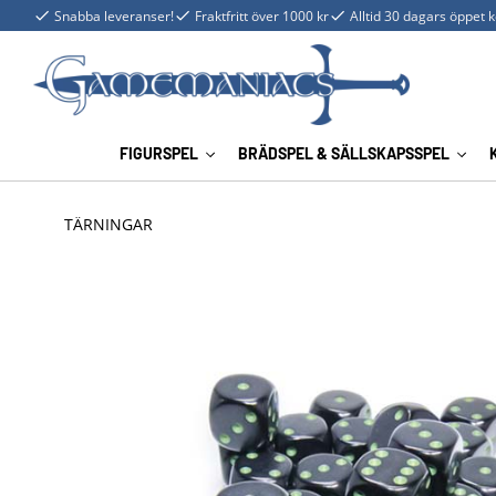
Snabba leveranser!
Fraktfritt över 1000 kr
Alltid 30 dagars öppet 
FIGURSPEL
BRÄDSPEL & SÄLLSKAPSSPEL
TÄRNINGAR