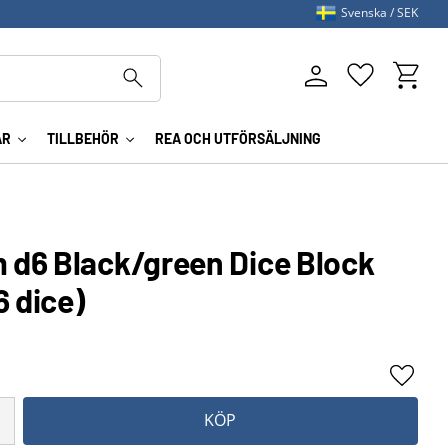
Svenska
SEK
Kundva
Favoriter
AR
TILLBEHÖR
REA OCH UTFÖRSÄLJNING
d6 Black/green Dice Block
6 dice)
Lägg ti
KÖP