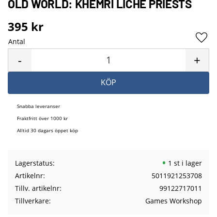
OLD WORLD: KHEMRI LICHE PRIESTS
395
kr
Antal
Lägg 
-
+
KÖP
Snabba leveranser
Fraktfritt över 1000 kr
Alltid 30 dagars öppet köp
Lagerstatus
1 st i lager
Artikelnr
5011921253708
Tillv. artikelnr
99122717011
Tillverkare
Games Workshop