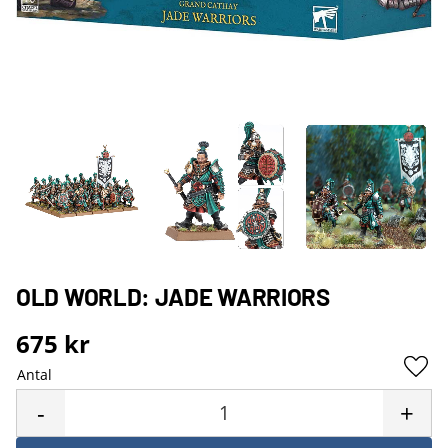
OLD WORLD: JADE WARRIORS
675
kr
Antal
Lägg 
-
+