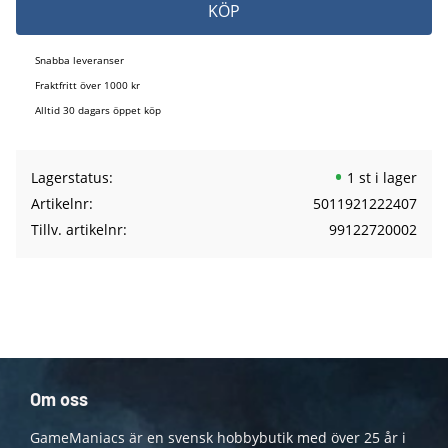
KÖP
Snabba leveranser
Fraktfritt över 1000 kr
Alltid 30 dagars öppet köp
Lagerstatus
1 st i lager
Artikelnr
5011921222407
Tillv. artikelnr
99122720002
Om oss
GameManiacs är en svensk hobbybutik med över 25 år i