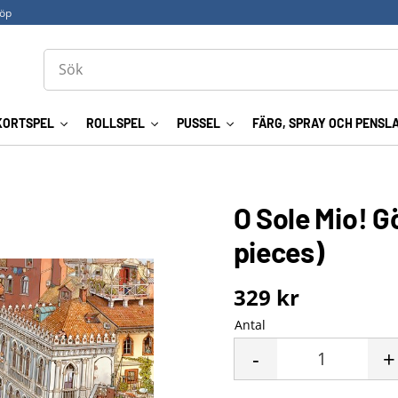
köp
KORTSPEL
ROLLSPEL
PUSSEL
FÄRG, SPRAY OCH PENSL
O Sole Mio! G
pieces)
329
kr
Antal
-
+