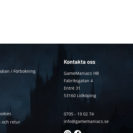
Kontakta oss
älan / Förbokning
GameManiacs HB
Fabriksgatan 4
Entré 31
53160 Lidköping
ookies
0705 - 19 02 74
info@gamemaniacs.se
 och retur