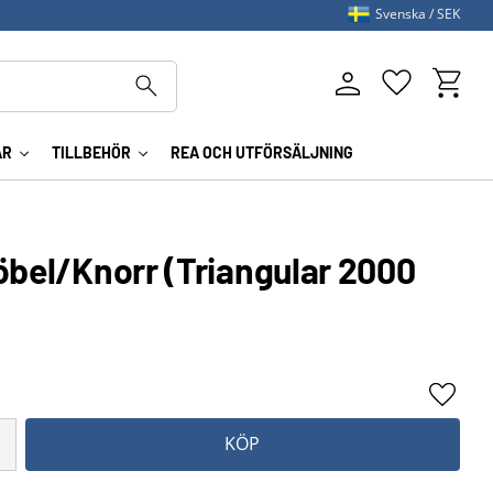
Svenska
SEK
Kundva
Favoriter
AR
TILLBEHÖR
REA OCH UTFÖRSÄLJNING
öbel/Knorr (Triangular 2000
Lägg ti
KÖP