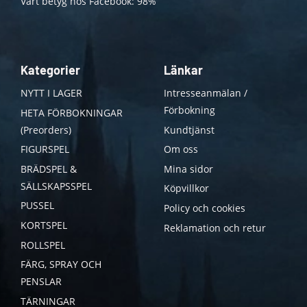
Vårt betyg hos Facebook: 98%
Kategorier
Länkar
NYTT I LAGER
Intresseanmälan /
Förbokning
HETA FÖRBOKNINGAR
(Preorders)
Kundtjänst
FIGURSPEL
Om oss
BRÄDSPEL &
Mina sidor
SÄLLSKAPSSPEL
Köpvillkor
PUSSEL
Policy och cookies
KORTSPEL
Reklamation och retur
ROLLSPEL
FÄRG, SPRAY OCH
PENSLAR
TÄRNINGAR