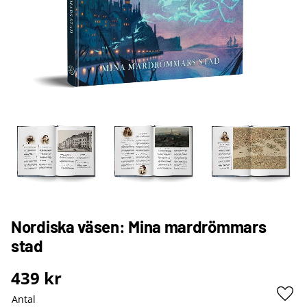
Nordiska väsen: Mina mardrömmars
stad
439
kr
Antal
Lägg 