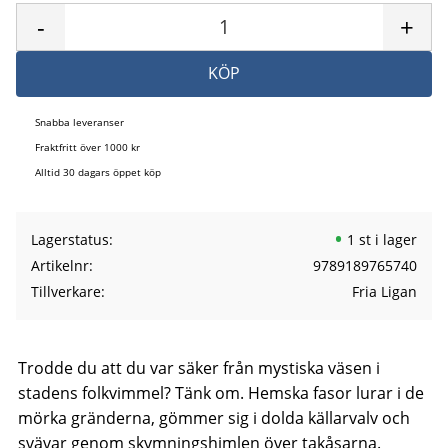
-
+
KÖP
Snabba leveranser
Fraktfritt över 1000 kr
Alltid 30 dagars öppet köp
Lagerstatus
1 st i lager
Artikelnr
9789189765740
Tillverkare
Fria Ligan
Trodde du att du var säker från mystiska väsen i
stadens folkvimmel? Tänk om. Hemska fasor lurar i de
mörka gränderna, gömmer sig i dolda källarvalv och
svävar genom skymningshimlen över takåsarna.