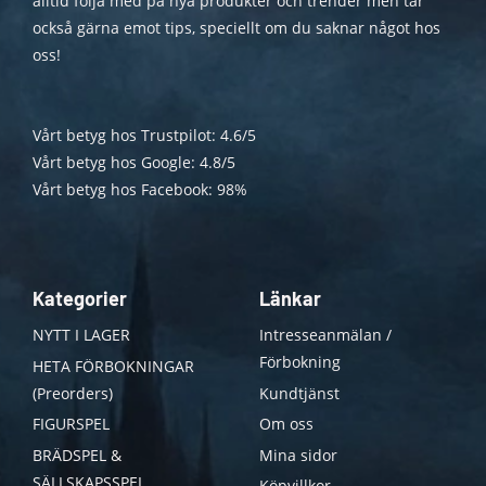
alltid följa med på nya produkter och trender men tar
också gärna emot tips, speciellt om du saknar något hos
oss!
Vårt betyg hos Trustpilot: 4.6/5
Vårt betyg hos Google: 4.8/5
Vårt betyg hos Facebook: 98%
Kategorier
Länkar
NYTT I LAGER
Intresseanmälan /
Förbokning
HETA FÖRBOKNINGAR
(Preorders)
Kundtjänst
FIGURSPEL
Om oss
BRÄDSPEL &
Mina sidor
SÄLLSKAPSSPEL
Köpvillkor