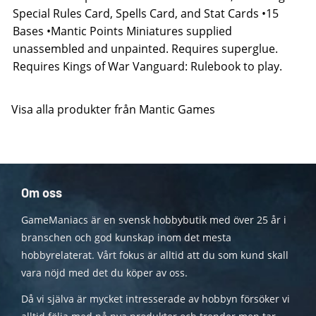
Special Rules Card, Spells Card, and Stat Cards •15
Bases •Mantic Points Miniatures supplied
unassembled and unpainted. Requires superglue.
Requires Kings of War Vanguard: Rulebook to play.
Visa alla produkter från Mantic Games
Om oss
GameManiacs är en svensk hobbybutik med över 25 år i
branschen och god kunskap inom det mesta
hobbyrelaterat. Vårt fokus är alltid att du som kund skall
vara nöjd med det du köper av oss.
Då vi själva är mycket intresserade av hobbyn försöker vi