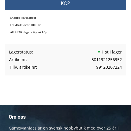
KÖP
Snabba leveranser
Fraktfritt över 1000 kr
Alltid 30 dagars öppet köp
Lagerstatus
1 st i lager
Artikelnr
5011921256952
Tillv. artikelnr
99120207224
Om oss
GameManiacs är en svensk hobbybutik med över 25 år i