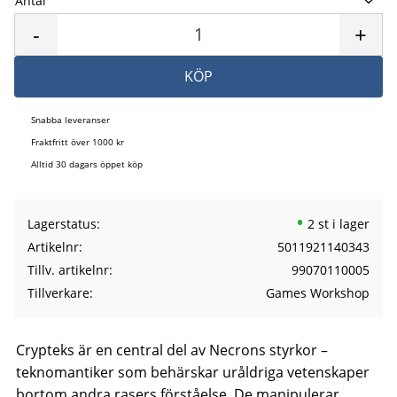
Antal
Lägg 
-
+
KÖP
Snabba leveranser
Fraktfritt över 1000 kr
Alltid 30 dagars öppet köp
Lagerstatus
2 st i lager
Artikelnr
5011921140343
Tillv. artikelnr
99070110005
Tillverkare
Games Workshop
Crypteks är en central del av Necrons styrkor –
teknomantiker som behärskar uråldriga vetenskaper
bortom andra rasers förståelse. De manipulerar