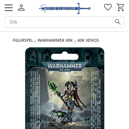
Kundv
Favorit
Meny
FIGURSPEL
WARHAMMER 40K
40K XENOS