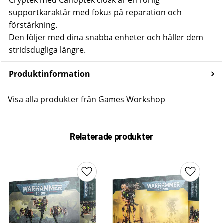
supportkaraktär med fokus på reparation och
förstärkning.
Den följer med dina snabba enheter och håller dem
stridsdugliga längre.
Produktinformation
Visa alla produkter från Games Workshop
Relaterade produkter
Lägg till i favoriter
Lägg till 