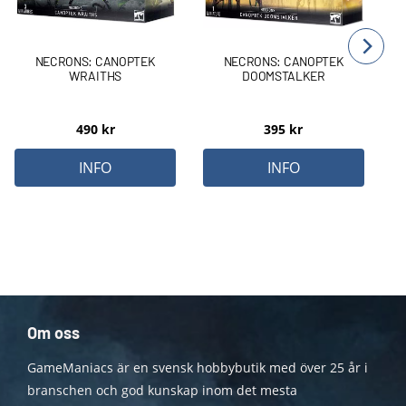
NECRONS: CANOPTEK
NECRONS: CANOPTEK
WRAITHS
DOOMSTALKER
490
kr
395
kr
INFO
INFO
Om oss
GameManiacs är en svensk hobbybutik med över 25 år i
branschen och god kunskap inom det mesta