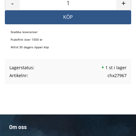
-
+
KÖP
Snabba leveranser
Fraktfritt över 1000 kr
Alltid 30 dagars öppet köp
Lagerstatus
1 st i lager
Artikelnr
chx27967
Om oss