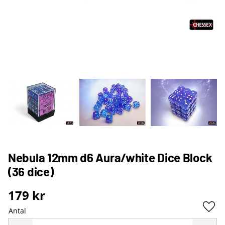
Nebula 12mm d6 Aura/white Dice Block
(36 dice)
179
kr
Antal
Lägg 