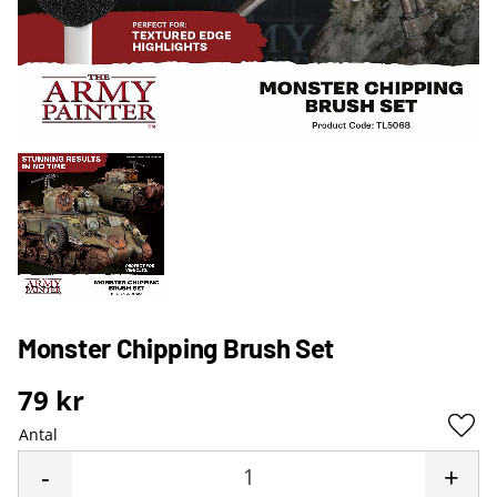
Monster Chipping Brush Set
79
kr
Antal
Lägg 
-
+