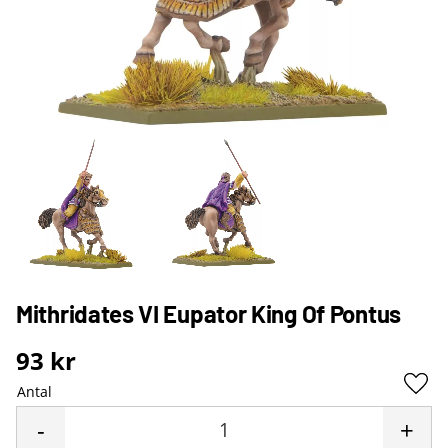
Mithridates VI Eupator King Of Pontus
93
kr
Antal
Lägg 
-
+