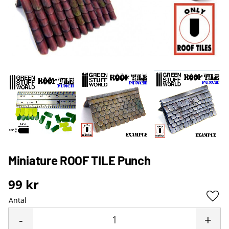
Miniature ROOF TILE Punch
99
kr
Antal
Lägg 
-
+