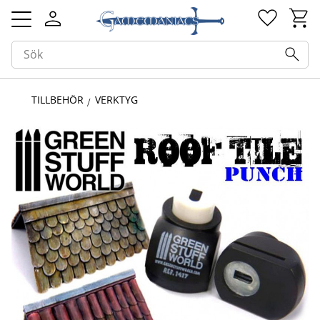
Kundv
Favorit
Meny
TILLBEHÖR
VERKTYG