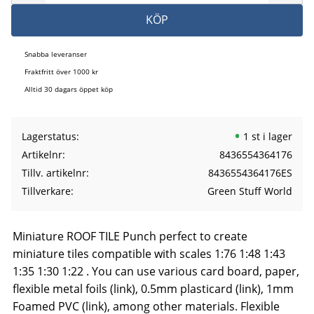
KÖP
Snabba leveranser
Fraktfritt över 1000 kr
Alltid 30 dagars öppet köp
Lagerstatus
1 st i lager
Artikelnr
8436554364176
Tillv. artikelnr
8436554364176ES
Tillverkare
Green Stuff World
Miniature ROOF TILE Punch perfect to create
miniature tiles compatible with scales 1:76 1:48 1:43
1:35 1:30 1:22 . You can use various card board, paper,
flexible metal foils (link), 0.5mm plasticard (link), 1mm
Foamed PVC (link), among other materials. Flexible