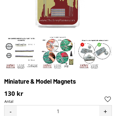
Miniature & Model Magnets
130
kr
Antal
Lägg 
-
+