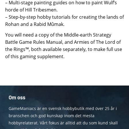
– Multi-stage painting guides on how to paint Wulf’s
horde of Hill Tribesmen.
– Step-by-step hobby tutorials for creating the lands of
Rohan and a Rabid Mûmak.
You will need a copy of the Middle-earth Strategy
Battle Game Rules Manual, and Armies of The Lord of
the Rings™, both available separately, to make full use
of this gaming supplement.
Om oss
GameManiacs är en svensk hobbybutik med över 25 år i
branschen och god kunskap inom det mesta
hobbyrelaterat. Vårt fokus är alltid att du som kund skall