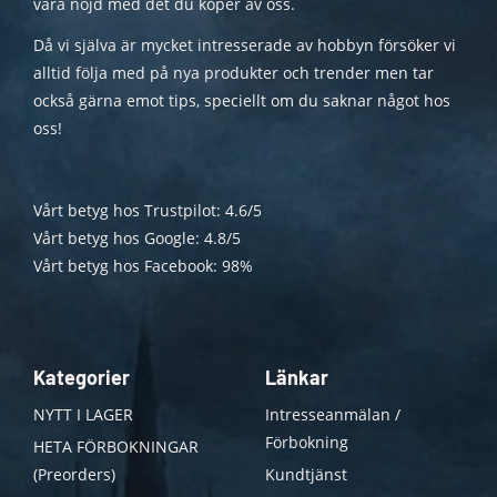
vara nöjd med det du köper av oss.
Då vi själva är mycket intresserade av hobbyn försöker vi
alltid följa med på nya produkter och trender men tar
också gärna emot tips, speciellt om du saknar något hos
oss!
Vårt betyg hos Trustpilot: 4.6/5
Vårt betyg hos Google: 4.8/5
Vårt betyg hos Facebook: 98%
Kategorier
Länkar
NYTT I LAGER
Intresseanmälan /
Förbokning
HETA FÖRBOKNINGAR
(Preorders)
Kundtjänst