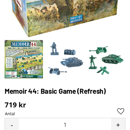
Memoir 44: Basic Game (Refresh)
719
kr
Antal
Lägg 
-
+