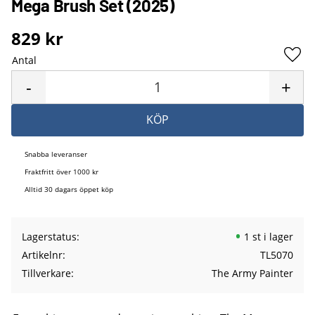
Mega Brush Set (2025)
829
kr
Antal
Lägg 
-
+
KÖP
Snabba leveranser
Fraktfritt över 1000 kr
Alltid 30 dagars öppet köp
Lagerstatus
1 st i lager
Artikelnr
TL5070
Tillverkare
The Army Painter