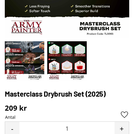
Masterclass Drybrush Set (2025)
209
kr
Antal
Lägg 
-
+