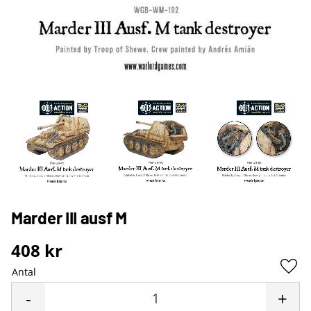
Marder III ausf M
408
kr
Antal
Lägg 
-
+