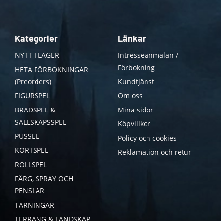
Kategorier
Länkar
NYTT I LAGER
Intresseanmälan /
Förbokning
HETA FÖRBOKNINGAR
(Preorders)
Kundtjänst
FIGURSPEL
Om oss
BRÄDSPEL &
Mina sidor
SÄLLSKAPSSPEL
Köpvillkor
PUSSEL
Policy och cookies
KORTSPEL
Reklamation och retur
ROLLSPEL
FÄRG, SPRAY OCH
PENSLAR
TÄRNINGAR
TERRÄNG & LANDSKAP