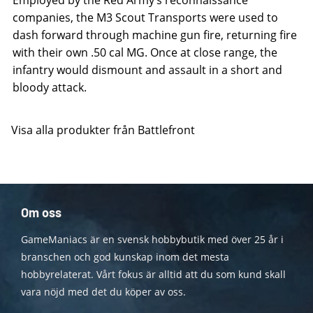
Employed by the Red Army’s reconnaissance
companies, the M3 Scout Transports were used to
dash forward through machine gun fire, returning fire
with their own .50 cal MG. Once at close range, the
infantry would dismount and assault in a short and
bloody attack.
Visa alla produkter från Battlefront
Om oss
GameManiacs är en svensk hobbybutik med över 25 år i
branschen och god kunskap inom det mesta
hobbyrelaterat. Vårt fokus är alltid att du som kund skall
vara nöjd med det du köper av oss.