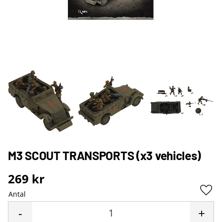
M3 SCOUT TRANSPORTS (x3 vehicles)
269
kr
Antal
Lägg 
-
+