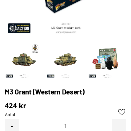
M3 Grant (Western Desert)
424
kr
Antal
Lägg 
-
+