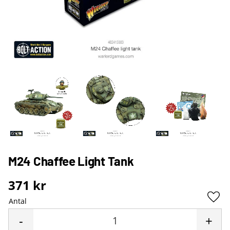
M24 Chaffee Light Tank
371
kr
Antal
Lägg 
-
+