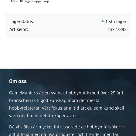
Alltid 30 dagars öppet köp
Lagerstatus
1 st i lager
Artikelnr
chx27893
Om oss
GameManiacs är en svensk hobbybutik med över 25 år i
branschen och god kunskap inom det mesta
hobbyrelaterat. Vårt fokus är alltid att du som kund skall
vara nöjd med det du köper av oss.
Då vi själva är mycket intresserade av hobbyn försöker vi
alltid följa med på nya produkter och trender men tar