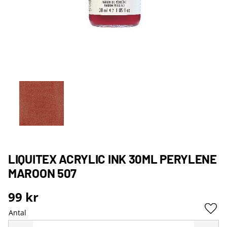
LIQUITEX ACRYLIC INK 30ML PERYLENE
MAROON 507
99
kr
Antal
Lägg 