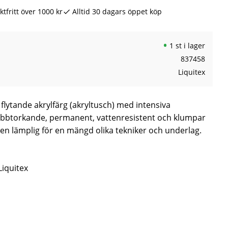
ktfritt över 1000 kr
Alltid 30 dagars öppet köp
1 st i lager
837458
Liquitex
n flytande akrylfärg (akryltusch) med intensiva
abbtorkande, permanent, vattenresistent och klumpar
 den lämplig för en mängd olika tekniker och underlag.
Liquitex