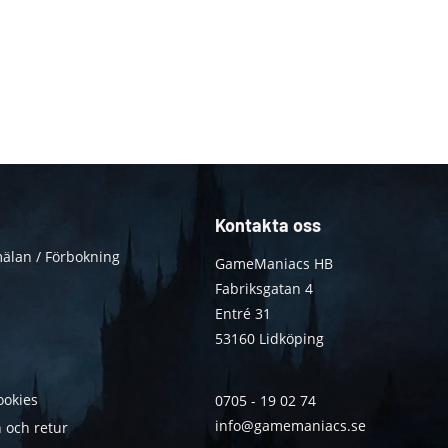
Kontakta oss
älan / Förbokning
GameManiacs HB
Fabriksgatan 4
Entré 31
53160 Lidköping
ookies
0705 - 19 02 74
info@gamemaniacs.se
 och retur