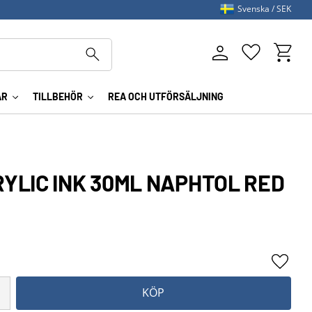
Svenska
SEK
Kundva
Favoriter
AR
TILLBEHÖR
REA OCH UTFÖRSÄLJNING
RYLIC INK 30ML NAPHTOL RED
Lägg ti
KÖP