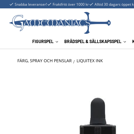
Snabba leveranser!
Fraktfritt över 1000 kr
Alltid 30 dagars öppet 
FIGURSPEL
BRÄDSPEL & SÄLLSKAPSSPEL
FÄRG, SPRAY OCH PENSLAR
LIQUITEX INK