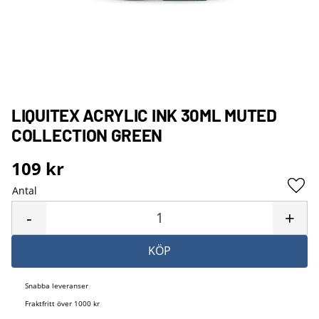
LIQUITEX ACRYLIC INK 30ML MUTED
COLLECTION GREEN
109
kr
Antal
Lägg 
-
+
KÖP
Snabba leveranser
Fraktfritt över 1000 kr