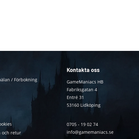
Kontakta oss
älan / Förbokning
GameManiacs HB
Fabriksgatan 4
Entré 31
53160 Lidköping
ookies
0705 - 19 02 74
info@gamemaniacs.se
 och retur