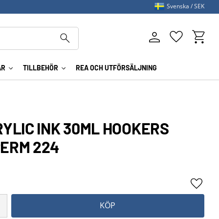
Svenska
SEK
Kundva
Favoriter
AR
TILLBEHÖR
REA OCH UTFÖRSÄLJNING
RYLIC INK 30ML HOOKERS
PERM 224
Lägg ti
KÖP