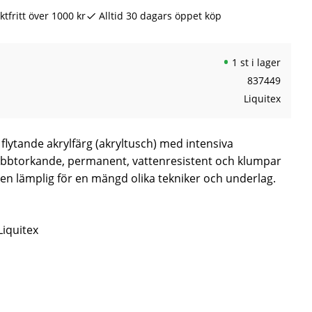
ktfritt över 1000 kr
Alltid 30 dagars öppet köp
1 st i lager
837449
Liquitex
n flytande akrylfärg (akryltusch) med intensiva
abbtorkande, permanent, vattenresistent och klumpar
 den lämplig för en mängd olika tekniker och underlag.
Liquitex