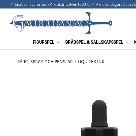
Snabba leveranser!
Fraktfritt över 1000 kr
Alltid 30 dagars öppet 
FIGURSPEL
BRÄDSPEL & SÄLLSKAPSSPEL
FÄRG, SPRAY OCH PENSLAR
LIQUITEX INK