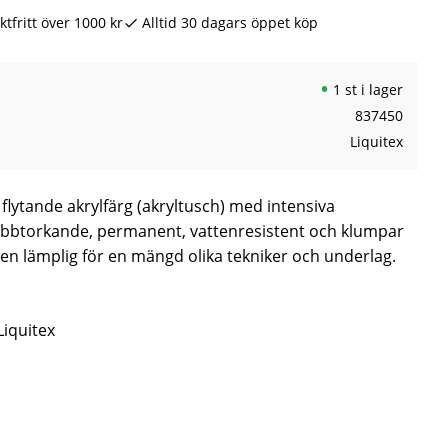
ktfritt över 1000 kr
Alltid 30 dagars öppet köp
1 st i lager
837450
Liquitex
n flytande akrylfärg (akryltusch) med intensiva
abbtorkande, permanent, vattenresistent och klumpar
 den lämplig för en mängd olika tekniker och underlag.
Liquitex