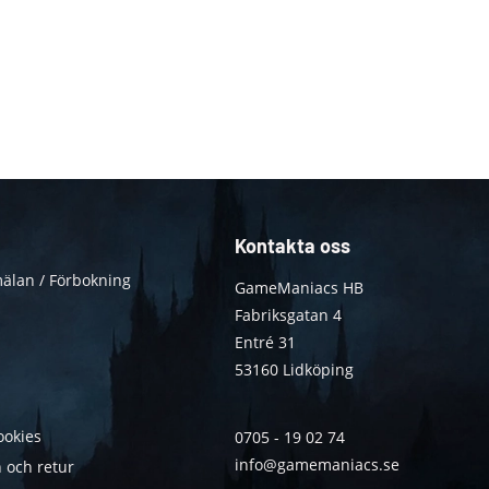
Kontakta oss
älan / Förbokning
GameManiacs HB
Fabriksgatan 4
Entré 31
53160 Lidköping
ookies
0705 - 19 02 74
info@gamemaniacs.se
 och retur