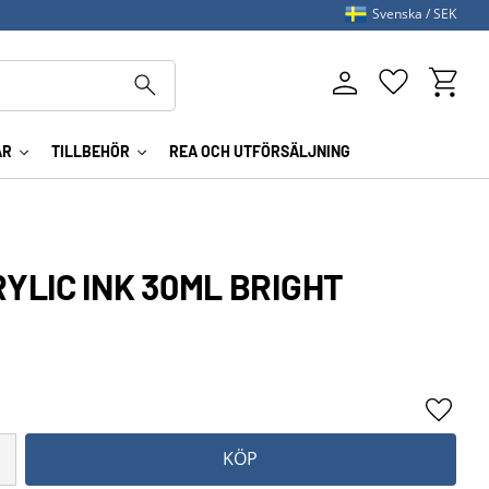
Svenska
SEK
Kundva
Favoriter
AR
TILLBEHÖR
REA OCH UTFÖRSÄLJNING
RYLIC INK 30ML BRIGHT
Lägg ti
KÖP