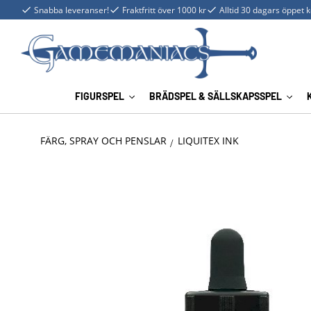
Snabba leveranser!
Fraktfritt över 1000 kr
Alltid 30 dagars öppet 
FIGURSPEL
BRÄDSPEL & SÄLLSKAPSSPEL
FÄRG, SPRAY OCH PENSLAR
LIQUITEX INK