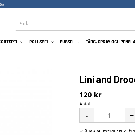
köp
KORTSPEL
ROLLSPEL
PUSSEL
FÄRG, SPRAY OCH PENSL
Lini and Droo
120
kr
Antal
-
+
Snabba leveranser
Fra