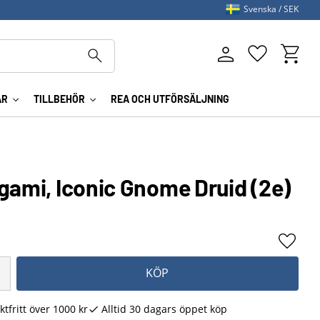
Svenska
SEK
Kundva
Favoriter
AR
TILLBEHÖR
REA OCH UTFÖRSÄLJNING
gami, Iconic Gnome Druid (2e)
Lägg ti
KÖP
ktfritt över 1000 kr
Alltid 30 dagars öppet köp