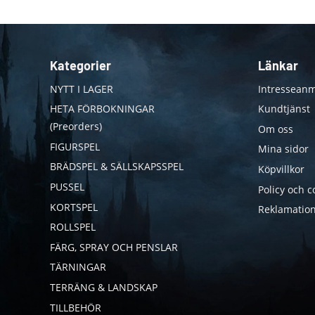
Kategorier
Länkar
NYTT I LAGER
Intresseanm
HETA FÖRBOKNINGAR
Kundtjänst
(Preorders)
Om oss
FIGURSPEL
Mina sidor
BRÄDSPEL & SÄLLSKAPSSPEL
Köpvillkor
PUSSEL
Policy och c
KORTSPEL
Reklamation
ROLLSPEL
FÄRG, SPRAY OCH PENSLAR
TÄRNINGAR
TERRÄNG & LANDSKAP
TILLBEHÖR