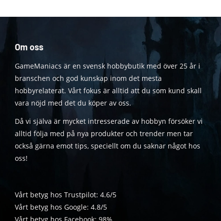
Om oss
GameManiacs är en svensk hobbybutik med över 25 år i
branschen och god kunskap inom det mesta
hobbyrelaterat. Vårt fokus är alltid att du som kund skall
vara nöjd med det du köper av oss.
Då vi själva är mycket intresserade av hobbyn försöker vi
alltid följa med på nya produkter och trender men tar
också gärna emot tips, speciellt om du saknar något hos
oss!
Vårt betyg hos Trustpilot: 4.6/5
Vårt betyg hos Google: 4.8/5
Vårt betyg hos Facebook: 98%