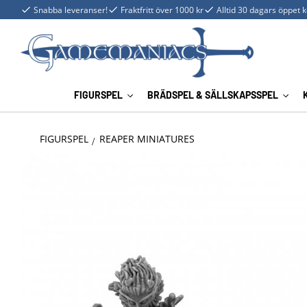
Snabba leveranser!
Fraktfritt över 1000 kr
Alltid 30 dagars öppet 
FIGURSPEL
BRÄDSPEL & SÄLLSKAPSSPEL
FIGURSPEL
REAPER MINIATURES