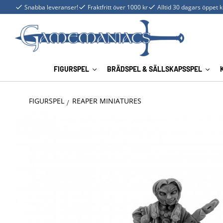
Snabba leveranser!
Fraktfritt över 1000 kr
Alltid 30 dagars öppet 
FIGURSPEL
BRÄDSPEL & SÄLLSKAPSSPEL
FIGURSPEL
REAPER MINIATURES