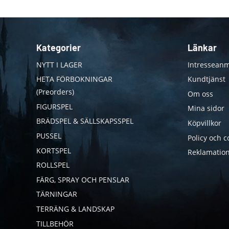
Kategorier
Länkar
NYTT I LAGER
Intresseanm
HETA FÖRBOKNINGAR
Kundtjänst
(Preorders)
Om oss
FIGURSPEL
Mina sidor
BRÄDSPEL & SÄLLSKAPSSPEL
Köpvillkor
PUSSEL
Policy och c
KORTSPEL
Reklamation
ROLLSPEL
FÄRG, SPRAY OCH PENSLAR
TÄRNINGAR
TERRÄNG & LANDSKAP
TILLBEHÖR