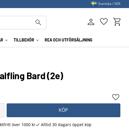
Svenska
SEK
Kundva
Favoriter
AR
TILLBEHÖR
REA OCH UTFÖRSÄLJNING
alfling Bard (2e)
Lägg ti
KÖP
ktfritt över 1000 kr
Alltid 30 dagars öppet köp