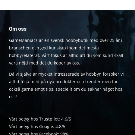
Om oss
GameManiacs är en svensk hobbybutik med över 25 år i
branschen och god kunskap inom det mesta
hobbyrelaterat. Vårt fokus är alltid att du som kund skall
vara nöjd med det du köper av oss.
Då vi själva är mycket intresserade av hobbyn försöker vi
alltid följa med på nya produkter och trender men tar
också gärna emot tips, speciellt om du saknar något hos
oss!
Vårt betyg hos Trustpilot: 4.6/5
Vårt betyg hos Google: 4.8/5
Vårt betyg hos Facebook: 98%