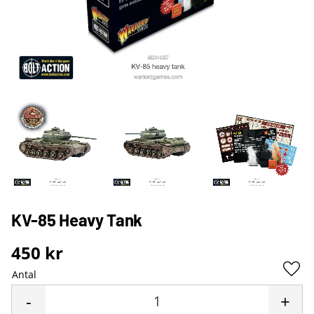
KV-85 Heavy Tank
450
kr
Antal
Lägg 
-
+