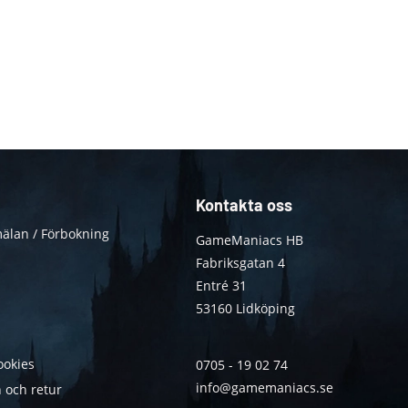
Kontakta oss
älan / Förbokning
GameManiacs HB
Fabriksgatan 4
Entré 31
53160 Lidköping
ookies
0705 - 19 02 74
info@gamemaniacs.se
 och retur