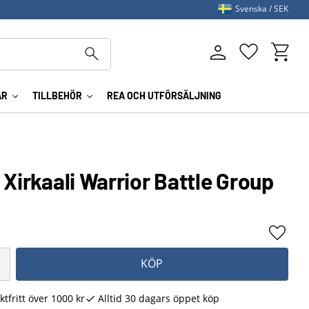
Svenska
SEK
Kundva
Favoriter
AR
TILLBEHÖR
REA OCH UTFÖRSÄLJNING
 Xirkaali Warrior Battle Group
Lägg ti
KÖP
ktfritt över 1000 kr
Alltid 30 dagars öppet köp