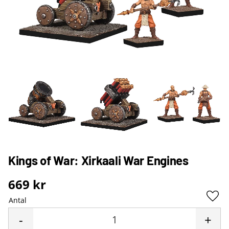
Kings of War: Xirkaali War Engines
669
kr
Antal
Lägg 
-
+