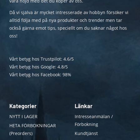
vara nöjd med det du köper av oss.
Då vi själva är mycket intresserade av hobbyn försöker vi
alltid följa med på nya produkter och trender men tar
också gärna emot tips, speciellt om du saknar något hos
oss!
Vårt betyg hos Trustpilot: 4.6/5
Vårt betyg hos Google: 4.8/5
Vårt betyg hos Facebook: 98%
Kategorier
Länkar
NYTT I LAGER
Intresseanmälan /
Förbokning
HETA FÖRBOKNINGAR
(Preorders)
Kundtjänst