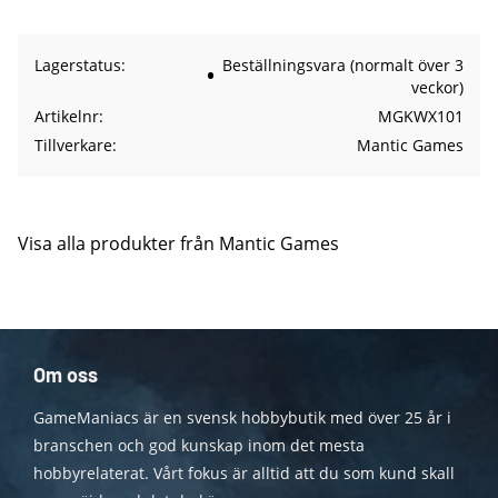
Lagerstatus
Beställningsvara (normalt över 3
veckor)
Artikelnr
MGKWX101
Tillverkare
Mantic Games
Visa alla produkter från Mantic Games
Om oss
GameManiacs är en svensk hobbybutik med över 25 år i
branschen och god kunskap inom det mesta
hobbyrelaterat. Vårt fokus är alltid att du som kund skall