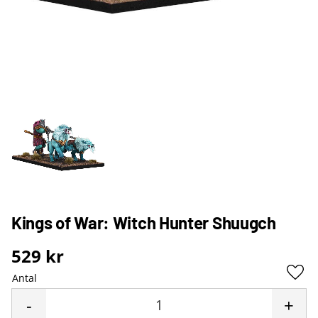
Kings of War: Witch Hunter Shuugch
529
kr
Antal
Lägg 
-
+