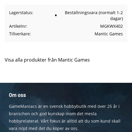
Lagerstatus
Beställningsvara (normalt 1-2
dagar)
Artikelnr
MGKWX402
Tillverkare
Mantic Games
Visa alla produkter från Mantic Games
Om oss
GameManiacs är en svensk hobbybutik med över 25 år i
branschen och god kunskap inom det mesta
hobbyrelaterat. Vårt fokus är alltid att du som kund skall
vara nöjd med det du köper av oss.