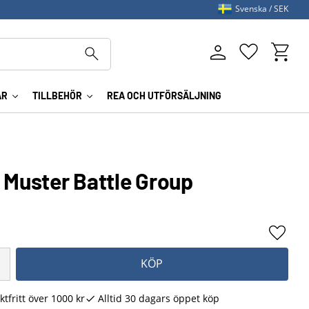
Svenska
SEK
Kundva
Favoriter
AR
TILLBEHÖR
REA OCH UTFÖRSÄLJNING
 Muster Battle Group
Lägg ti
KÖP
ktfritt över 1000 kr
Alltid 30 dagars öppet köp