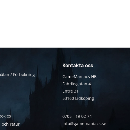
Kontakta oss
älan / Förbokning
GameManiacs HB
Fabriksgatan 4
Entré 31
53160 Lidköping
ookies
0705 - 19 02 74
info@gamemaniacs.se
 och retur