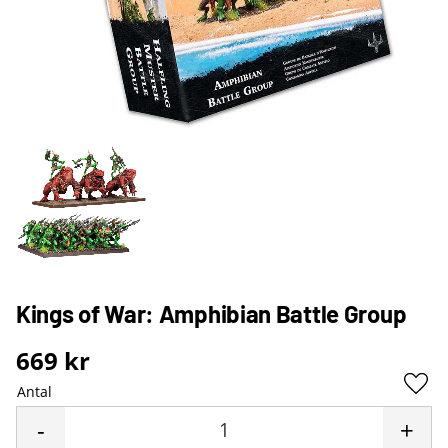
Kings of War: Amphibian Battle Group
669
kr
Antal
Lägg 
-
+