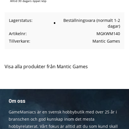
Alltid 30 dagars öppet köp
Lagerstatus
Beställningsvara (normalt 1-2
dagar)
Artikelnr
MGKWM140
Tillverkare
Mantic Games
Visa alla produkter från Mantic Games
Om oss
GameManiacs är en svensk hobbybutik med över 25 år i
branschen och god kunskap inom det mesta
hobbyrelaterat. Vårt fokus är alltid att du som kund skall