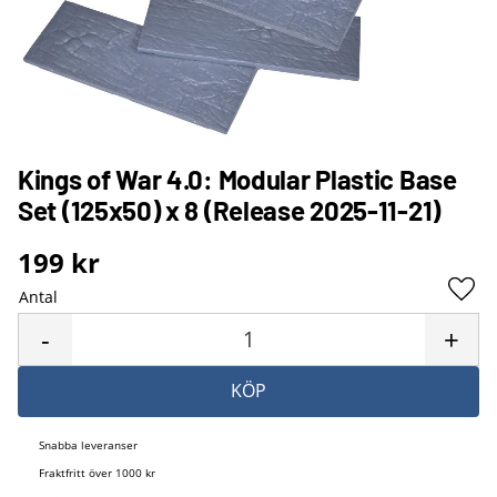
Kings of War 4.0: Modular Plastic Base
Set (125x50) x 8 (Release 2025-11-21)
199
kr
Antal
Lägg 
-
+
KÖP
Snabba leveranser
Fraktfritt över 1000 kr