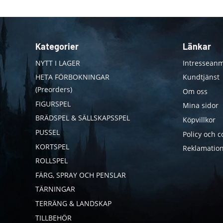
Kategorier
Länkar
NYTT I LAGER
Intresseanm
HETA FÖRBOKNINGAR
Kundtjänst
(Preorders)
Om oss
FIGURSPEL
Mina sidor
BRÄDSPEL & SÄLLSKAPSSPEL
Köpvillkor
PUSSEL
Policy och c
KORTSPEL
Reklamation
ROLLSPEL
FÄRG, SPRAY OCH PENSLAR
TÄRNINGAR
TERRÄNG & LANDSKAP
TILLBEHÖR