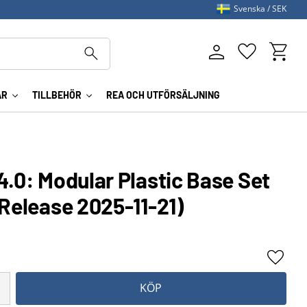
Svenska
SEK
Kundva
Favoriter
AR
TILLBEHÖR
REA OCH UTFÖRSÄLJNING
4.0: Modular Plastic Base Set
(Release 2025-11-21)
Lägg ti
KÖP