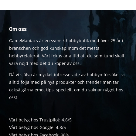
Om oss
GameManiacs är en svensk hobbybutik med över 25 år i
branschen och god kunskap inom det mesta
hobbyrelaterat. Vårt fokus är alltid att du som kund skall
vara nöjd med det du köper av oss.
Då vi själva är mycket intresserade av hobbyn försöker vi
alltid följa med på nya produkter och trender men tar
också gärna emot tips, speciellt om du saknar något hos
oss!
Vårt betyg hos Trustpilot: 4.6/5
Vårt betyg hos Google: 4.8/5
Vårt betyg hos Facebook: 98%