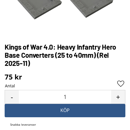
Kings of War 4.0: Heavy Infantry Hero
Base Converters (25 to 40mm) (Rel
2025-11)
75
kr
Antal
Lägg 
-
+
KÖP
Snabba leveranser