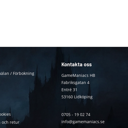
Kontakta oss
älan / Förbokning
GameManiacs HB
Fabriksgatan 4
Entré 31
53160 Lidköping
ookies
0705 - 19 02 74
info@gamemaniacs.se
 och retur