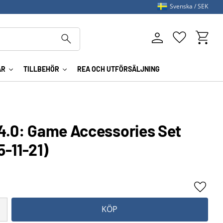
Svenska
SEK
Kundva
Favoriter
AR
TILLBEHÖR
REA OCH UTFÖRSÄLJNING
 4.0: Game Accessories Set
-11-21)
Lägg ti
KÖP