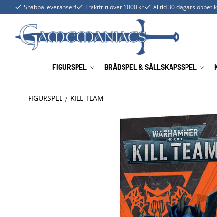
Snabba leveranser!
Fraktfritt över 1000 kr
Alltid 30 dagars öppet 
FIGURSPEL
BRÄDSPEL & SÄLLSKAPSSPEL
FIGURSPEL
KILL TEAM