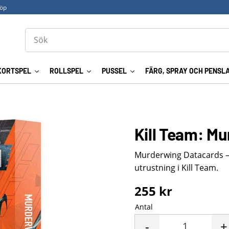
köp
KORTSPEL
ROLLSPEL
PUSSEL
FÄRG, SPRAY OCH PENSL
Kill Team: M
Murderwing Datacards – 
utrustning i Kill Team.
255
kr
Antal
-
+