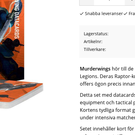
Snabba leveranser
Fra
Lagerstatus
Artikelnr
Tillverkare
Murderwings
hör till d
Legions. Deras Raptor-kri
offers ögon precis innan
Detta set med datacards 
equipment och tactical p
Kortens tydliga format gö
under intensiva matcher
Setet innehåller kort för 