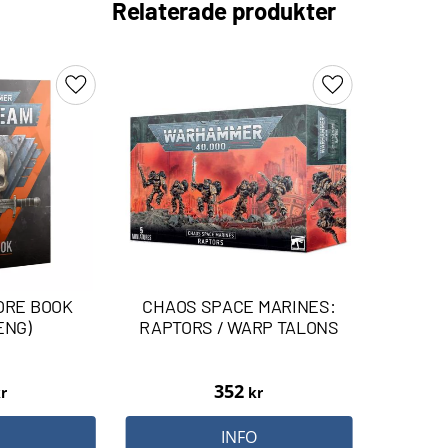
Relaterade produkter
Lägg till i favoriter
Lägg till i favori
CORE BOOK
CHAOS SPACE MARINES:
 ENG)
RAPTORS / WARP TALONS
352
r
kr
O
INFO