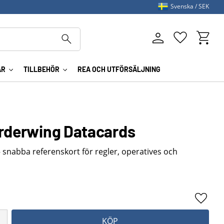
Svenska
SEK
Kundva
Favoriter
AR
TILLBEHÖR
REA OCH UTFÖRSÄLJNING
urderwing Datacards
snabba referenskort för regler, operatives och
Lägg ti
KÖP