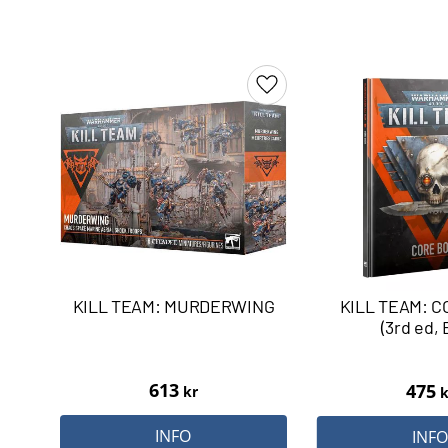
Lägg till i favoriter
KILL TEAM: MURDERWING
KILL TEAM: 
(3rd ed,
613
475
kr
k
INFO
INF