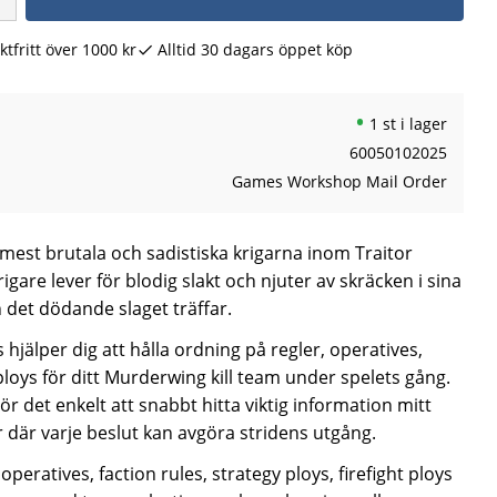
ktfritt över 1000 kr
Alltid 30 dagars öppet köp
1 st i lager
60050102025
Games Workshop Mail Order
e mest brutala och sadistiska krigarna inom Traitor
gare lever för blodig slakt och njuter av skräcken i sina
 det dödande slaget träffar.
hjälper dig att hålla ordning på regler, operatives,
loys för ditt Murderwing kill team under spelets gång.
r det enkelt att snabbt hitta viktig information mitt
 där varje beslut kan avgöra stridens utgång.
operatives, faction rules, strategy ploys, firefight ploys