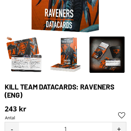
KILL TEAM DATACARDS: RAVENERS
(ENG)
243
kr
Antal
Lägg 
-
+