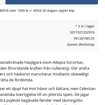
ktfritt över 1000 kr
Alltid 30 dagars öppet köp
3 st i lager
5011921252916
99120108125
Games Workshop
pecialtränade häxjägare inom Adepta Sororitas,
den förvridande kraften från nullenergi. Där andra
kers och häxkonst marscherar Insidiants obevekligt
vrätta de fördömda.
ser ett djupt hat mot häxor och kättare, men Celestian
anatiska övertygelse till sin yttersta spets. De jagar
dra psykiskt begåvade fiender med skoningslös