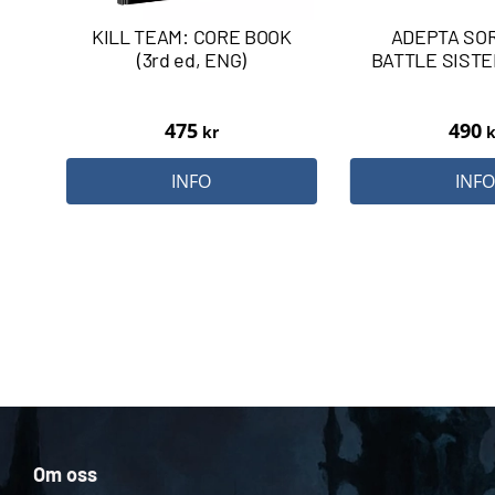
KILL TEAM: CORE BOOK
ADEPTA SO
(3rd ed, ENG)
BATTLE SIST
475
490
kr
k
INFO
INF
Om oss