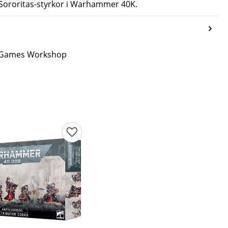
Sororitas-styrkor i Warhammer 40K.
ån Games Workshop
ter
Lägg till i favoriter