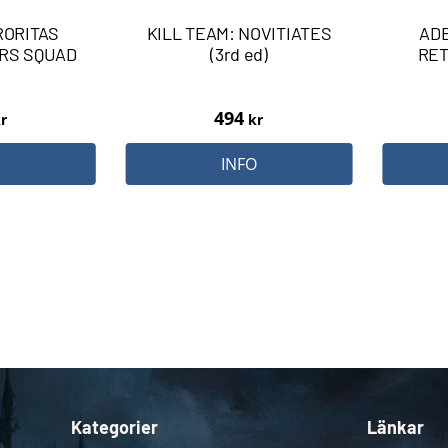
RORITAS
KILL TEAM: NOVITIATES
ADE
ERS SQUAD
(3rd ed)
RET
494
r
kr
O
INFO
Kategorier
Länkar