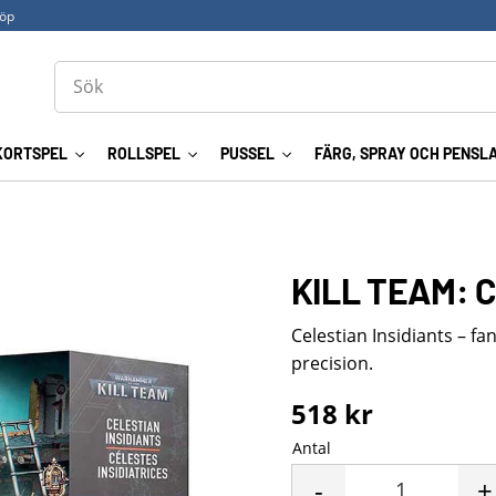
köp
KORTSPEL
ROLLSPEL
PUSSEL
FÄRG, SPRAY OCH PENSL
KILL TEAM: 
Celestian Insidiants – f
precision.
518
kr
Antal
-
+