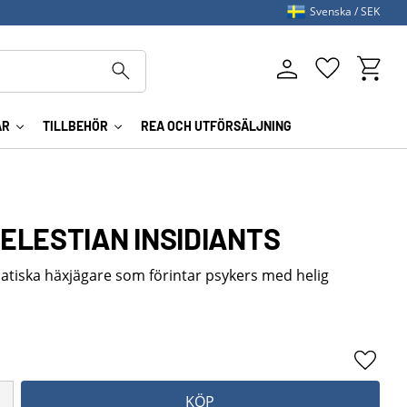
Svenska
SEK
Kundva
Favoriter
AR
TILLBEHÖR
REA OCH UTFÖRSÄLJNING
CELESTIAN INSIDIANTS
anatiska häxjägare som förintar psykers med helig
Lägg ti
KÖP