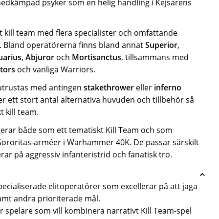
 nedkämpad psyker som en helig handling i Kejsarens
t kill team med flera specialister och omfattande
. Bland operatörerna finns bland annat
Superior
,
uarius
,
Abjuror
och
Mortisanctus
, tillsammans med
tors
och vanliga Warriors.
utrustas med antingen
stakethrower
eller
inferno
ler ett stort antal alternativa huvuden och tillbehör så
t kill team.
ngerar både som ett
tematiskt Kill Team
och som
Sororitas-arméer i Warhammer 40K
. De passar särskilt
ar på aggressiv infanteristrid och fanatisk tro.
pecialiserade elitoperatörer som excellerar på att jaga
amt andra prioriterade mål.
ör spelare som vill kombinera narrativt Kill Team-spel