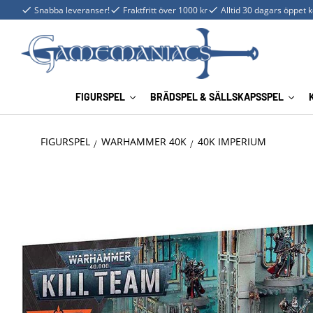
Snabba leveranser!
Fraktfritt över 1000 kr
Alltid 30 dagars öppet 
FIGURSPEL
BRÄDSPEL & SÄLLSKAPSSPEL
FIGURSPEL
WARHAMMER 40K
40K IMPERIUM