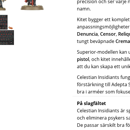
precision och ser varje
namn.
Kitet bygger ett komplet
anpassningsmöjligheter
Denuncia
,
Censor
,
Reliq
tungt beväpnade
Crema
Superior-modellen kan 
pistol
, och kitet innehål
att du kan skapa ett unik
Celestian Insidiants fu
förstärkning till
Adepta 
bra i arméer som fokuser
På slagfältet
Celestian Insidiants är s
och eliminera psykers s
De passar särskilt bra f