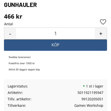
GUNHAULER
466
kr
Antal
Lägg 
-
+
KÖP
Snabba leveranser
Fraktfritt över 1000 kr
Alltid 30 dagars öppet köp
Lagerstatus
1 st i lager
Artikelnr
5011921195947
Tillv. artikelnr
99120205051
Tillverkare
Games Workshop