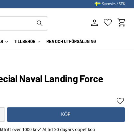
Svenska
SEK
Kundva
Favoriter
AR
TILLBEHÖR
REA OCH UTFÖRSÄLJNING
cial Naval Landing Force
Lägg ti
KÖP
ktfritt över 1000 kr
Alltid 30 dagars öppet köp