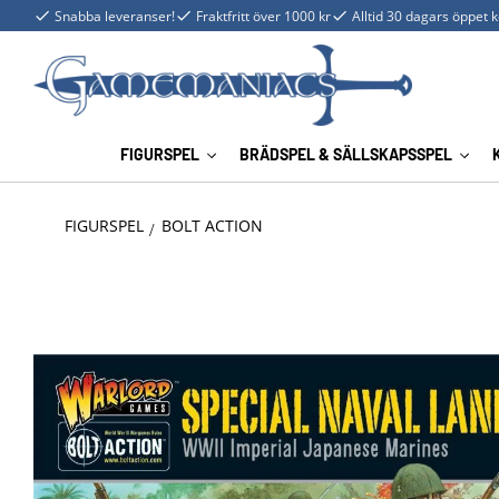
Snabba leveranser!
Fraktfritt över 1000 kr
Alltid 30 dagars öppet 
FIGURSPEL
BRÄDSPEL & SÄLLSKAPSSPEL
FIGURSPEL
BOLT ACTION