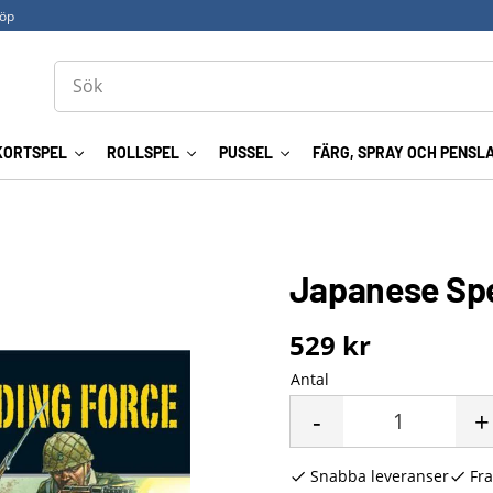
köp
KORTSPEL
ROLLSPEL
PUSSEL
FÄRG, SPRAY OCH PENSL
Japanese Spe
529
kr
Antal
-
+
Snabba leveranser
Fra