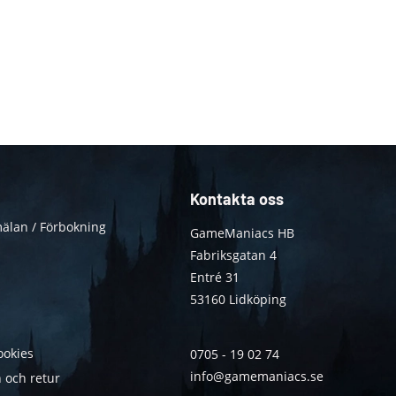
Kontakta oss
älan / Förbokning
GameManiacs HB
Fabriksgatan 4
Entré 31
53160 Lidköping
ookies
0705 - 19 02 74
info@gamemaniacs.se
 och retur