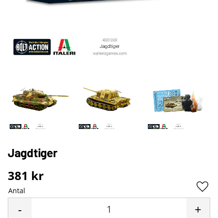
Jagdtiger
381
kr
Antal
Lägg 
-
+