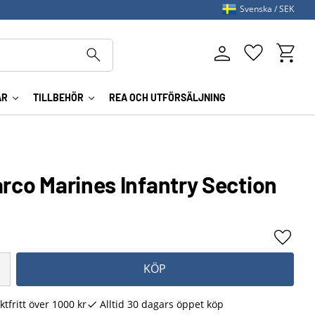
Svenska
SEK
Kundva
Favoriter
AR
TILLBEHÖR
REA OCH UTFÖRSÄLJNING
arco Marines Infantry Section
Lägg ti
KÖP
ktfritt över 1000 kr
Alltid 30 dagars öppet köp