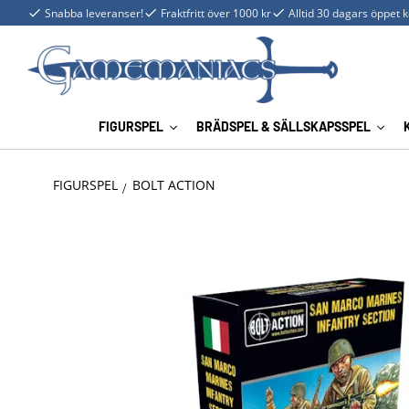
Snabba leveranser!
Fraktfritt över 1000 kr
Alltid 30 dagars öppet 
FIGURSPEL
BRÄDSPEL & SÄLLSKAPSSPEL
FIGURSPEL
BOLT ACTION