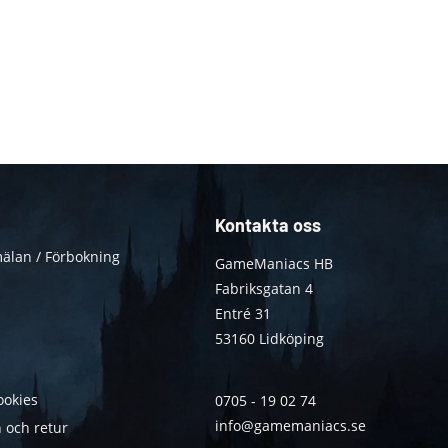
Kontakta oss
älan / Förbokning
GameManiacs HB
Fabriksgatan 4
Entré 31
53160 Lidköping
ookies
0705 - 19 02 74
info@gamemaniacs.se
 och retur